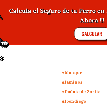
Calcula el Seguro de tu Perro e
Ahora !!!
CALCULAR
a:
Ablanque
Alaminos
Albalate de Zorita
Albendiego