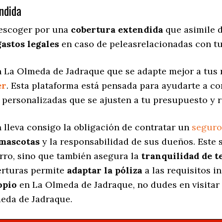
ndida
 escoger por una
cobertura extendida
que asimile d
gastos legales
en caso de peleasrelacionadas con tu
 La Olmeda de Jadraque que se adapte mejor a tus n
er
. Esta plataforma está pensada para ayudarte a c
 personalizadas
que se ajusten a tu presupuesto y r
a
lleva consigo la obligación de contratar un
seguro
 mascotas
y la responsabilidad de sus dueños. Est
erro, sino que también asegura la
tranquilidad de t
berturas permite
adaptar la póliza
a las requisitos i
opio
en La Olmeda de Jadraque, no dudes en visitar
meda de Jadraque.