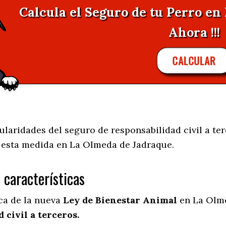
Calcula el Seguro de tu Perro e
Ahora !!!
CALCULAR
laridades del seguro de responsabilidad civil a ter
e esta medida en
La Olmeda de Jadraque.
s características
ica de la nueva
Ley de Bienestar Animal
en La Olme
 civil a terceros.