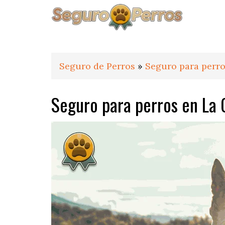
Saltar
Saltar
Saltar
a
al
al
la
contenido
pie
navegación
principal
de
principal
página
Seguro de Perros
»
Seguro para perro
Seguro para perros en La