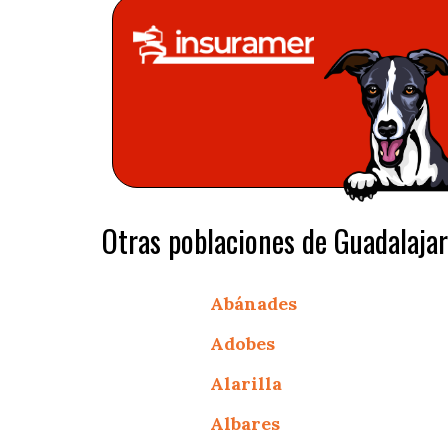
Otras poblaciones de Guadalajar
Abánades
Adobes
Alarilla
Albares