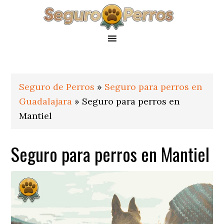
Saltar
Saltar
Saltar
a
al
al
la
contenido
pie
navegación
principal
de
principal
página
Seguro de Perros
»
Seguro para perros en
Guadalajara
»
Seguro para perros en
Mantiel
Seguro para perros en Mantiel