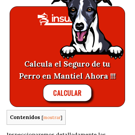
Calcula el Seguro de tu
Perro en Mantiel Ahora !!!
CALCULAR
Contenidos
[
mostrar
]
Inspeccionaremos detalladamente las