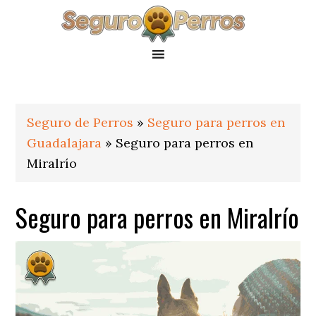
Saltar
Saltar
Saltar
a
al
al
la
contenido
pie
navegación
principal
de
principal
página
Seguro de Perros
»
Seguro para perros en
Guadalajara
»
Seguro para perros en
Miralrío
Seguro para perros en Miralrío