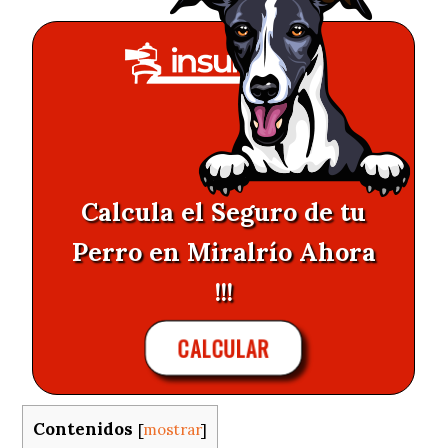
Calcula el Seguro de tu
Perro en Miralrío Ahora
!!!
CALCULAR
Contenidos
[
mostrar
]