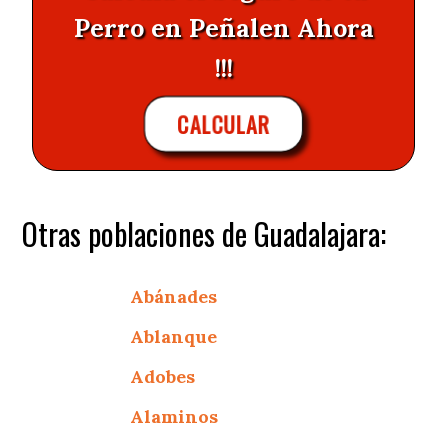
Perro en Peñalen Ahora
!!!
CALCULAR
Otras poblaciones de Guadalajara:
Abánades
Ablanque
Adobes
Alaminos