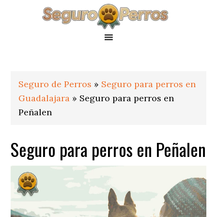
Saltar
Saltar
Saltar
a
al
al
la
contenido
pie
navegación
principal
de
principal
página
Seguro de Perros
»
Seguro para perros en
Guadalajara
»
Seguro para perros en
Peñalen
Seguro para perros en Peñalen