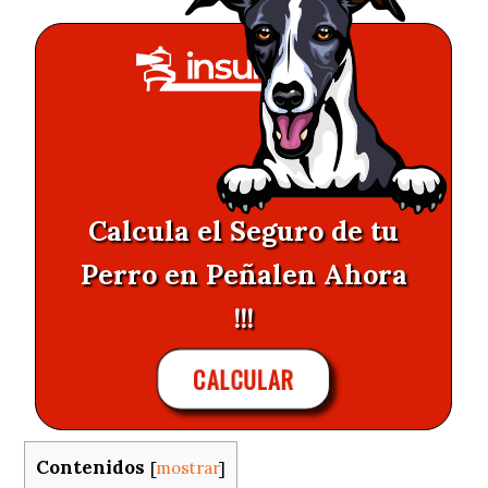
Calcula el Seguro de tu
Perro en Peñalen Ahora
!!!
CALCULAR
Contenidos
[
mostrar
]