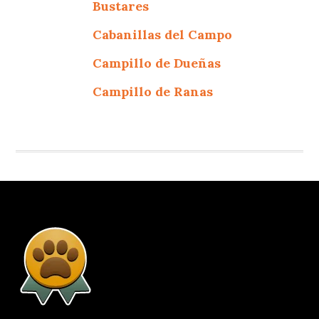
Bustares
Cabanillas del Campo
Campillo de Dueñas
Campillo de Ranas