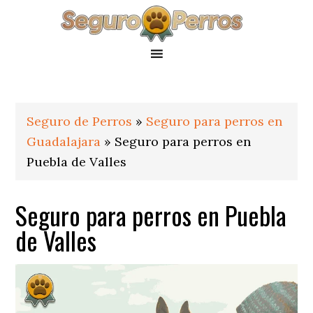
Saltar
Saltar
Saltar
a
al
al
la
contenido
pie
navegación
principal
de
principal
página
Seguro de Perros
»
Seguro para perros en
Guadalajara
»
Seguro para perros en
Puebla de Valles
Seguro para perros en Puebla
de Valles