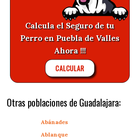
Calcula el Seguro de tu
Perro en Puebla de Valles
Ahora !!!
CALCULAR
Otras poblaciones de Guadalajara:
Abánades
Ablanque