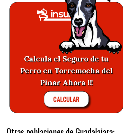
Calcula el Seguro de tu
Perro en Torremocha del
Pinar Ahora !!!
CALCULAR
Otras poblaciones de Guadalajara: