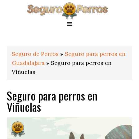
Saltar
Saltar
Saltar
a
al
al
la
contenido
pie
navegación
principal
de
principal
página
Seguro de Perros
»
Seguro para perros en
Guadalajara
»
Seguro para perros en
Viñuelas
Seguro para perros en
Viñuelas