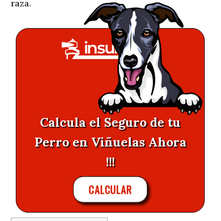
raza.
Calcula el Seguro de tu
Perro en Viñuelas Ahora
!!!
CALCULAR