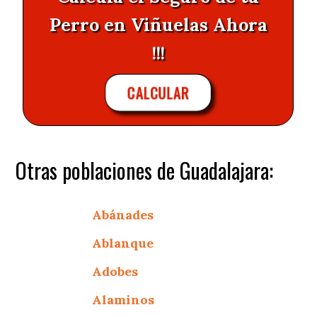
Perro en Viñuelas Ahora
!!!
CALCULAR
Otras poblaciones de Guadalajara:
Abánades
Ablanque
Adobes
Alaminos