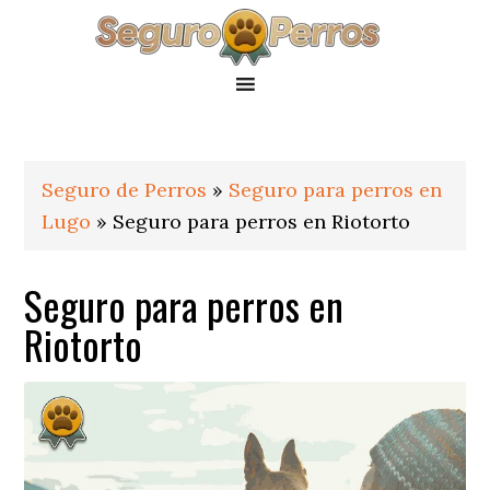
Saltar
Saltar
Saltar
a
al
al
la
contenido
pie
navegación
principal
de
principal
página
Seguro de Perros
»
Seguro para perros en
Lugo
»
Seguro para perros en Riotorto
Seguro para perros en
Riotorto