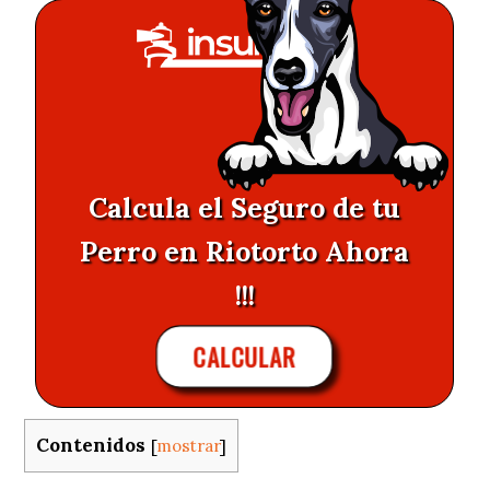
Calcula el Seguro de tu
Perro en Riotorto Ahora
!!!
CALCULAR
Contenidos
[
mostrar
]