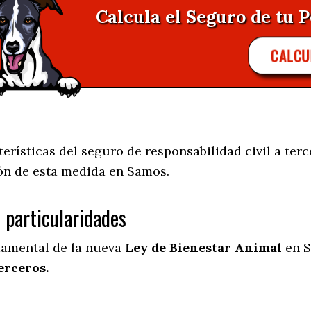
Calcula el Seguro de tu P
CALCU
erísticas del seguro de responsabilidad civil a terc
ión de esta medida en
Samos.
s particularidades
damental de la nueva
Ley de Bienestar Animal
en S
erceros.