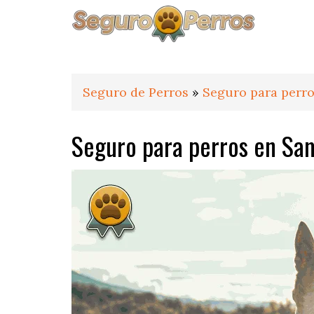
Saltar
Saltar
Saltar
a
al
al
la
contenido
pie
navegación
principal
de
principal
página
Seguro de Perros
»
Seguro para perr
Seguro para perros en Sa