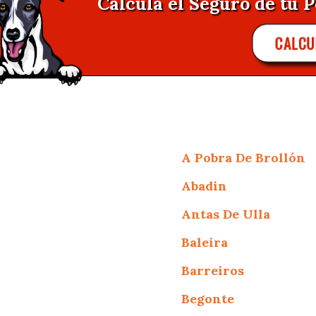
Calcula el Seguro de tu P
CALCU
A Pobra De Brollón
Abadin
Antas De Ulla
Baleira
Barreiros
Begonte