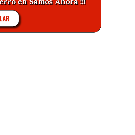
erro en Samos Ahora !!!
LAR