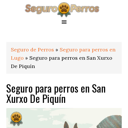
Saltar
Saltar
Saltar
a
al
al
la
contenido
pie
navegación
principal
de
principal
página
Seguro de Perros
»
Seguro para perros en
Lugo
»
Seguro para perros en San Xurxo
De Piquín
Seguro para perros en San
Xurxo De Piquín