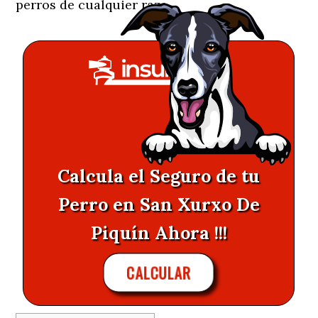
perros de cualquier raza.
Calcula el Seguro de tu
Perro en San Xurxo De
Piquín Ahora !!!
CALCULAR