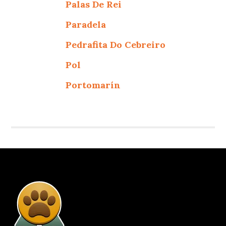
Palas De Rei
Paradela
Pedrafita Do Cebreiro
Pol
Portomarín