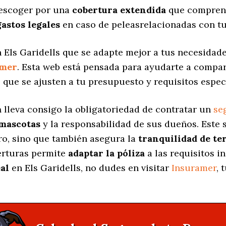
 escoger por una
cobertura extendida
que comprend
gastos legales
en caso de peleasrelacionadas con tu
 Els Garidells que se adapte mejor a tus necesidade
amer
. Esta web está pensada para ayudarte a compar
s
que se ajusten a tu presupuesto y requisitos especí
a
lleva consigo la obligatoriedad de contratar un
se
 mascotas
y la responsabilidad de sus dueños. Est
ro, sino que también asegura la
tranquilidad de te
berturas permite
adaptar la póliza
a las requisitos i
al
en Els Garidells, no dudes en visitar
Insuramer
, 