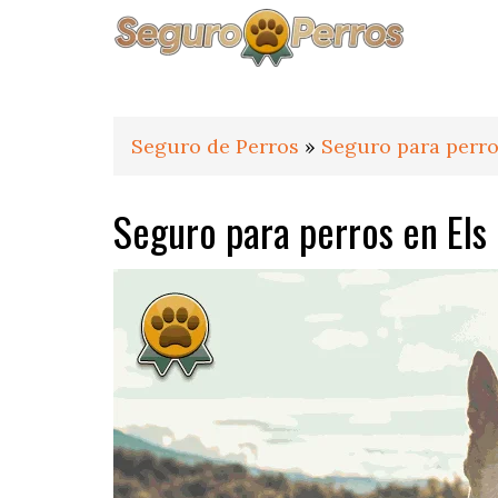
Saltar
Saltar
Saltar
a
al
al
la
contenido
pie
navegación
principal
de
principal
página
Seguro de Perros
»
Seguro para perr
Seguro para perros en Els 