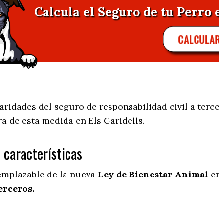
Calcula el Seguro de tu Perro e
CALCULA
ridades del seguro de responsabilidad civil a terce
ra de esta medida en
Els Garidells.
s características
eemplazable de la nueva
Ley de Bienestar Animal
en
erceros.