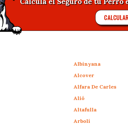
Calcula el Seguro de tu Perro e
CALCULA
Albinyana
Alcover
Alfara De Carles
Alió
Altafulla
Arbolí