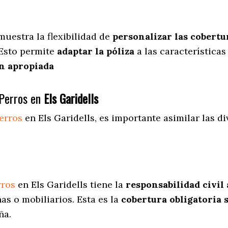
muestra
la flexibilidad de
personalizar las cobertu
 Esto permite
adaptar la póliza
a las características
n apropiada
Perros en
Els Garidells
erros
en Els Garidells
, es importante asimilar las d
.
rros
en Els Garidells tiene la
responsabilidad civil 
s o mobiliarios. Esta es la
cobertura obligatoria 
ña.