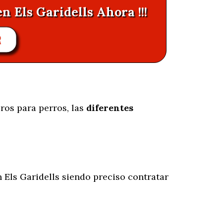
n Els Garidells Ahora !!!
R
ros para perros, las
diferentes
 Els Garidells siendo preciso contratar