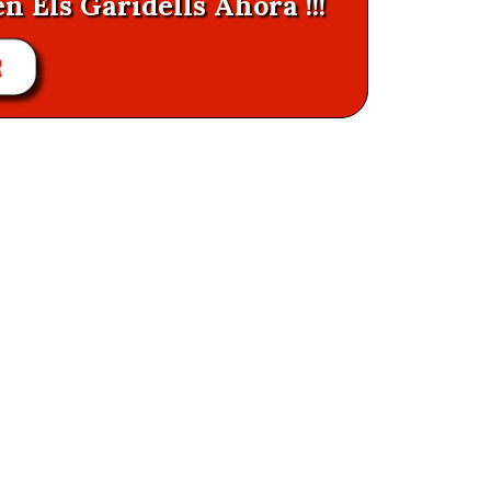
n Els Garidells Ahora !!!
R