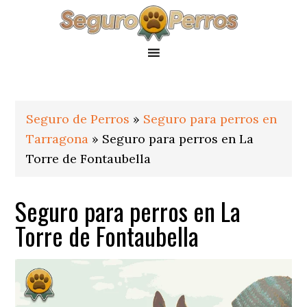
Saltar
Saltar
Saltar
a
al
al
la
contenido
pie
navegación
principal
de
principal
página
Seguro de Perros
»
Seguro para perros en
Tarragona
»
Seguro para perros en La
Torre de Fontaubella
Seguro para perros en La
Torre de Fontaubella