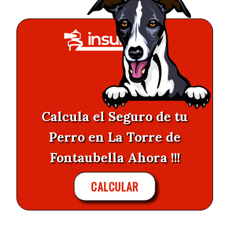
Calcula el Seguro de tu
Perro en La Torre de
Fontaubella Ahora !!!
CALCULAR