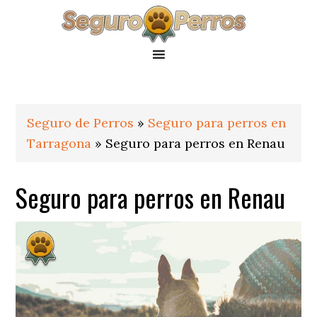
Saltar
Saltar
Saltar
a
al
al
la
contenido
pie
navegación
principal
de
principal
página
Seguro de Perros
»
Seguro para perros en
Tarragona
»
Seguro para perros en Renau
Seguro para perros en Renau