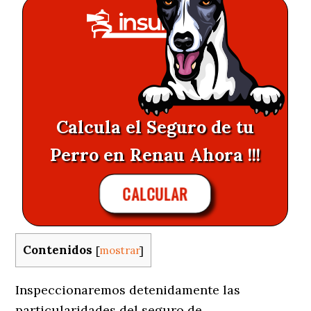
Calcula el Seguro de tu
Perro en Renau Ahora !!!
CALCULAR
Contenidos
[
mostrar
]
Inspeccionaremos detenidamente las
particularidades del seguro de