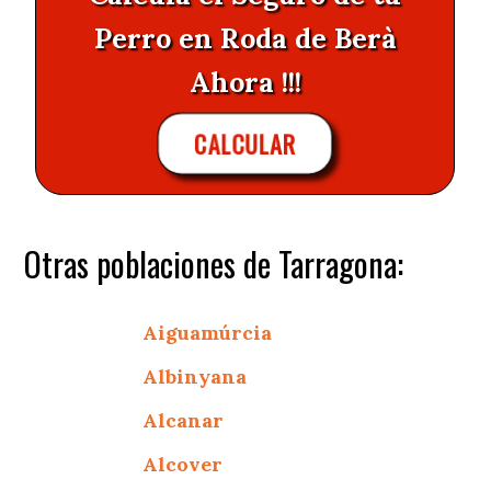
Perro en Roda de Berà
Ahora !!!
CALCULAR
Otras poblaciones de Tarragona:
Aiguamúrcia
Albinyana
Alcanar
Alcover