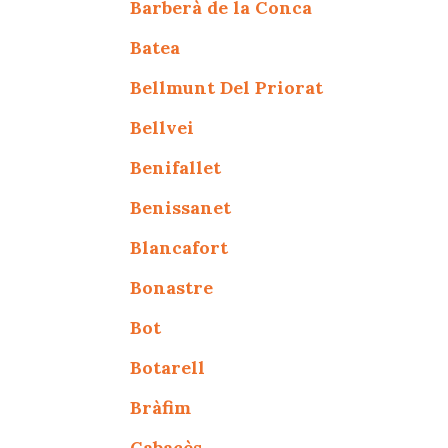
Barberà de la Conca
Batea
Bellmunt Del Priorat
Bellvei
Benifallet
Benissanet
Blancafort
Bonastre
Bot
Botarell
Bràfim
Cabacès