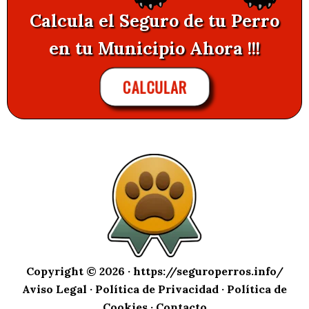
Calcula el Seguro de tu Perro
en tu Municipio Ahora !!!
CALCULAR
Copyright © 2026 ·
https://seguroperros.info/
Aviso Legal
·
Política de Privacidad
·
Política de
Cookies
·
Contacto