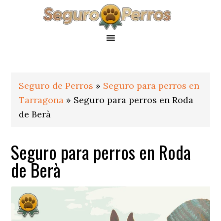
Saltar
Saltar
Saltar
a
al
al
la
contenido
pie
navegación
principal
de
principal
página
Seguro de Perros
»
Seguro para perros en
Tarragona
»
Seguro para perros en Roda
de Berà
Seguro para perros en Roda
de Berà