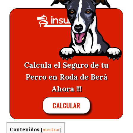
Calcula el Seguro de tu
Perro en Roda de Berà
Ahora !!!
CALCULAR
Contenidos
[
mostrar
]