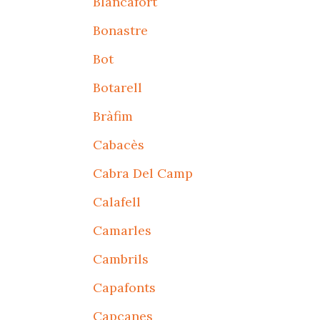
Blancafort
Bonastre
Bot
Botarell
Bràfim
Cabacès
Cabra Del Camp
Calafell
Camarles
Cambrils
Capafonts
Capçanes