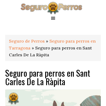
Saltar
Saltar
Saltar
a
al
al
la
contenido
pie
navegación
principal
de
principal
página
Seguro de Perros
»
Seguro para perros en
Tarragona
»
Seguro para perros en Sant
Carles De La Ràpita
Seguro para perros en Sant
Carles De La Ràpita