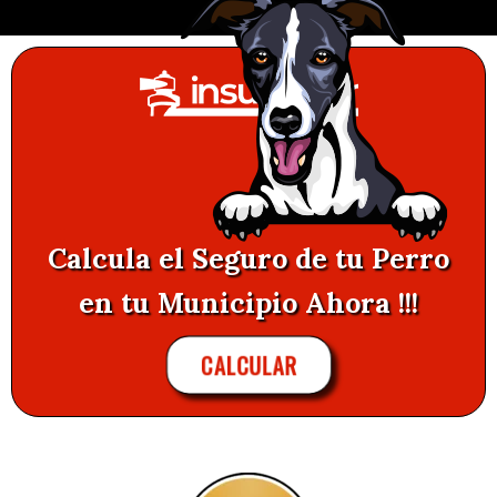
Calcula el Seguro de tu Perro
en tu Municipio Ahora !!!
CALCULAR