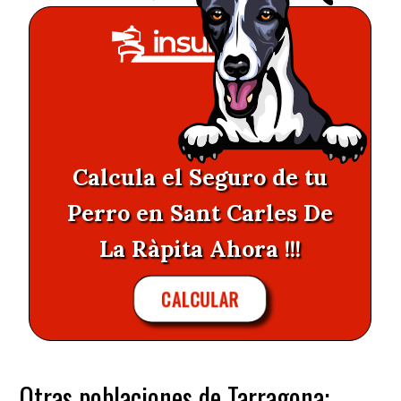
Calcula el Seguro de tu
Perro en Sant Carles De
La Ràpita Ahora !!!
CALCULAR
Otras poblaciones de Tarragona: