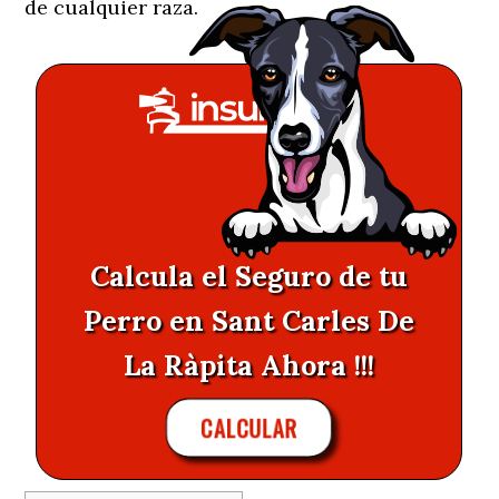
de cualquier raza.
Calcula el Seguro de tu
Perro en Sant Carles De
La Ràpita Ahora !!!
CALCULAR