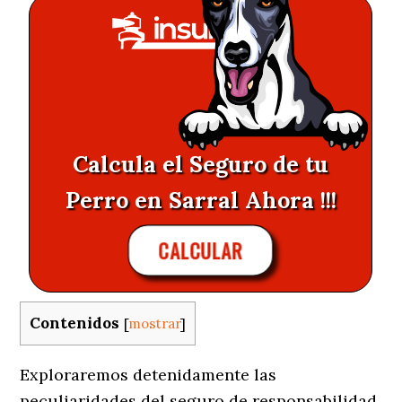
Calcula el Seguro de tu
Perro en Sarral Ahora !!!
CALCULAR
Contenidos
[
mostrar
]
Exploraremos detenidamente las
peculiaridades del seguro de responsabilidad