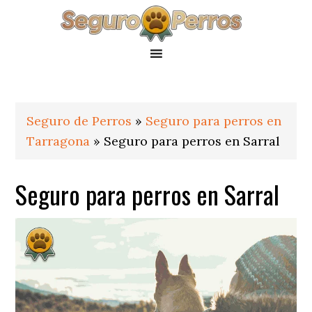
Saltar
Saltar
Saltar
a
al
al
la
contenido
pie
navegación
principal
de
principal
página
Seguro de Perros
»
Seguro para perros en
Tarragona
»
Seguro para perros en Sarral
Seguro para perros en Sarral