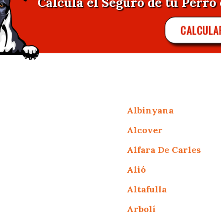
Calcula el Seguro de tu Perro 
CALCULA
Albinyana
Alcover
Alfara De Carles
Alió
Altafulla
Arbolí