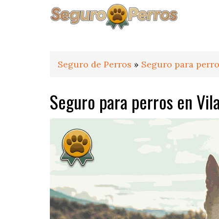
Saltar
Saltar
Saltar
a
al
al
la
contenido
pie
navegación
principal
de
principal
página
Seguro de Perros
»
Seguro para perr
Seguro para perros en Vil