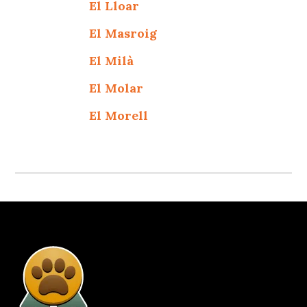
El Lloar
El Masroig
El Milà
El Molar
El Morell