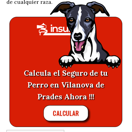
de cualquier raza.
Calcula el Seguro de tu
Perro en Vilanova de
Prades Ahora !!!
CALCULAR