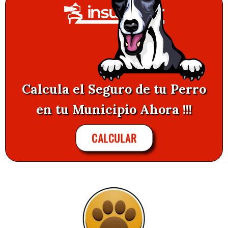
Calcula el Seguro de tu Perro
en tu Municipio Ahora !!!
CALCULAR