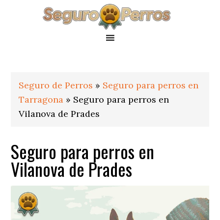
Saltar
Saltar
Saltar
a
al
al
la
contenido
pie
navegación
principal
de
principal
página
Seguro de Perros
»
Seguro para perros en
Tarragona
»
Seguro para perros en
Vilanova de Prades
Seguro para perros en
Vilanova de Prades