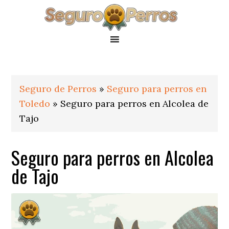
Saltar
Saltar
Saltar
a
al
al
la
contenido
pie
navegación
principal
de
principal
página
Seguro de Perros
»
Seguro para perros en
Toledo
»
Seguro para perros en Alcolea de
Tajo
Seguro para perros en Alcolea
de Tajo