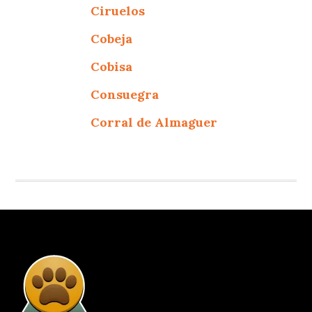
Ciruelos
Cobeja
Cobisa
Consuegra
Corral de Almaguer