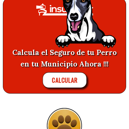
Calcula el Seguro de tu Perro
en tu Municipio Ahora !!!
CALCULAR