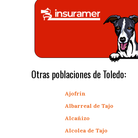
Otras poblaciones de Toledo:
Ajofrín
Albarreal de Tajo
Alcañizo
Alcolea de Tajo