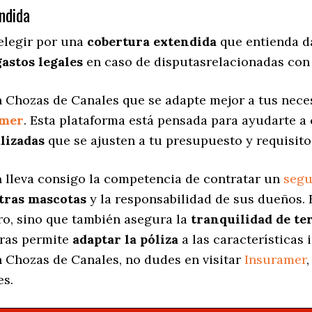
ndida
elegir por una
cobertura extendida
que entienda d
gastos legales
en caso de disputasrelacionadas con 
 Chozas de Canales que se adapte mejor a tus neces
amer
. Esta plataforma está pensada para ayudarte a
lizadas
que se ajusten a tu presupuesto y requisito
a
lleva consigo la competencia de contratar un
segu
stras mascotas
y la responsabilidad de sus dueños.
ro, sino que también asegura la
tranquilidad de te
uras permite
adaptar la póliza
a las características 
 Chozas de Canales, no dudes en visitar
Insuramer
es.