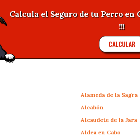
Calcula el Seguro de tu Perro en
!!!
CALCULAR
Alameda de la Sagra
Alcabón
Alcaudete de la Jara
Aldea en Cabo