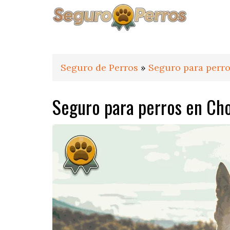
Saltar
Saltar
Saltar
a
al
al
la
contenido
pie
navegación
principal
de
principal
página
Seguro de Perros
»
Seguro para perro
Seguro para perros en Ch