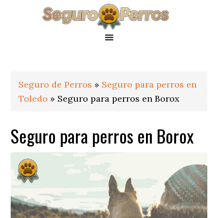
Saltar
Saltar
Saltar
a
al
al
la
contenido
pie
navegación
principal
de
principal
página
Seguro de Perros
»
Seguro para perros en
Toledo
»
Seguro para perros en Borox
Seguro para perros en Borox