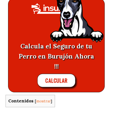
Calcula el Seguro de tu
Perro en Burujón Ahora
!!!
CALCULAR
Contenidos
[
mostrar
]