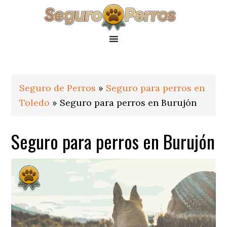
Saltar
Saltar
Saltar
a
al
al
la
contenido
pie
navegación
principal
de
principal
página
Seguro de Perros
»
Seguro para perros en
Toledo
»
Seguro para perros en Burujón
Seguro para perros en Burujón