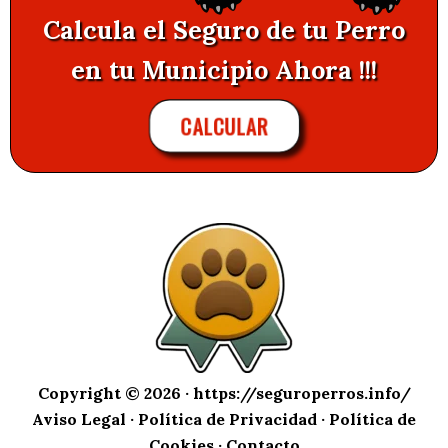
Calcula el Seguro de tu Perro
en tu Municipio Ahora !!!
CALCULAR
Copyright © 2026 ·
https://seguroperros.info/
Aviso Legal
·
Política de Privacidad
·
Política de
Cookies
·
Contacto