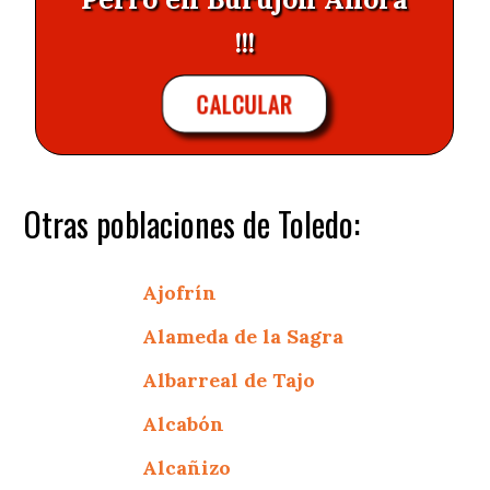
!!!
CALCULAR
Otras poblaciones de Toledo:
Ajofrín
Alameda de la Sagra
Albarreal de Tajo
Alcabón
Alcañizo