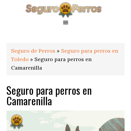
Saltar
Saltar
Saltar
a
al
al
la
contenido
pie
navegación
principal
de
principal
página
Seguro de Perros
»
Seguro para perros en
Toledo
»
Seguro para perros en
Camarenilla
Seguro para perros en
Camarenilla