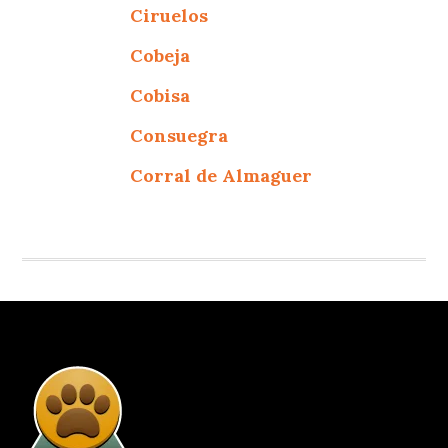
Ciruelos
Cobeja
Cobisa
Consuegra
Corral de Almaguer