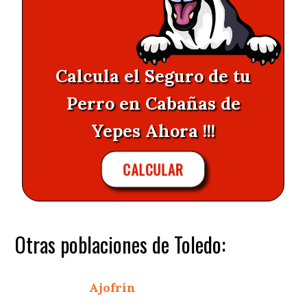
Calcula el Seguro de tu
Perro en Cabañas de
Yepes Ahora !!!
CALCULAR
Otras poblaciones de Toledo:
Ajofrín