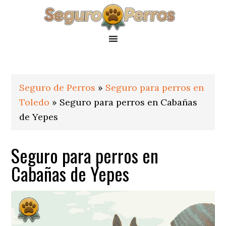
Saltar
Saltar
Saltar
a
al
al
la
contenido
pie
navegación
principal
de
principal
página
Seguro de Perros
»
Seguro para perros en
Toledo
»
Seguro para perros en Cabañas
de Yepes
Seguro para perros en
Cabañas de Yepes