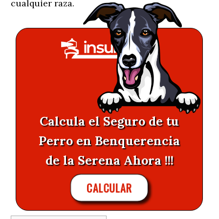
cualquier raza.
Calcula el Seguro de tu
Perro en Benquerencia
de la Serena Ahora !!!
CALCULAR