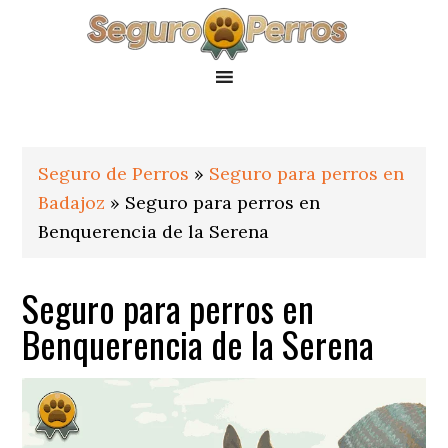
Saltar
Saltar
Saltar
a
al
al
la
contenido
pie
navegación
principal
de
principal
página
Seguro de Perros
»
Seguro para perros en
Badajoz
»
Seguro para perros en
Benquerencia de la Serena
Seguro para perros en
Benquerencia de la Serena