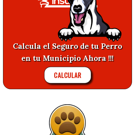
Calcula el Seguro de tu Perro
en tu Municipio Ahora !!!
CALCULAR