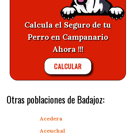
Calcula el Seguro de tu
Perro en Campanario
Ahora !!!
CALCULAR
Otras poblaciones de Badajoz:
Acedera
Aceuchal