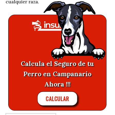
cualquier raza.
Calcula el Seguro de tu
Perro en Campanario
Ahora !!!
CALCULAR