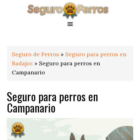
Saltar
Saltar
Saltar
a
al
al
la
contenido
pie
navegación
principal
de
principal
página
Seguro de Perros
»
Seguro para perros en
Badajoz
»
Seguro para perros en
Campanario
Seguro para perros en
Campanario