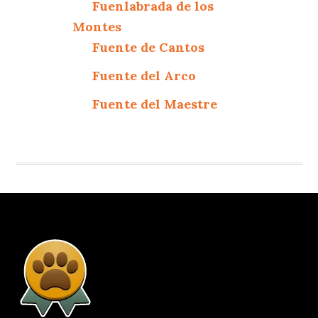
Fuenlabrada de los
Montes
Fuente de Cantos
Fuente del Arco
Fuente del Maestre