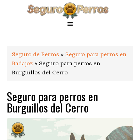
Saltar
Saltar
Saltar
a
al
al
la
contenido
pie
navegación
principal
de
principal
página
Seguro de Perros
»
Seguro para perros en
Badajoz
»
Seguro para perros en
Burguillos del Cerro
Seguro para perros en
Burguillos del Cerro