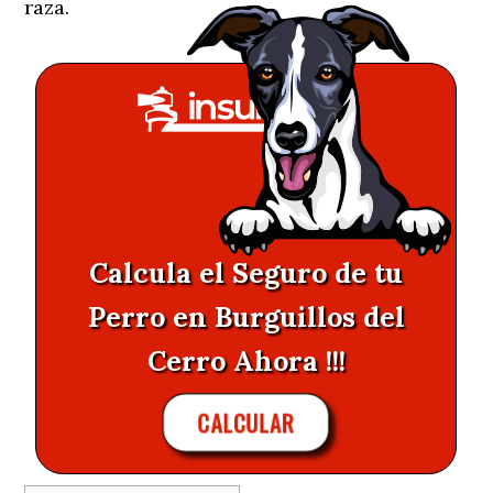
raza.
Calcula el Seguro de tu
Perro en Burguillos del
Cerro Ahora !!!
CALCULAR