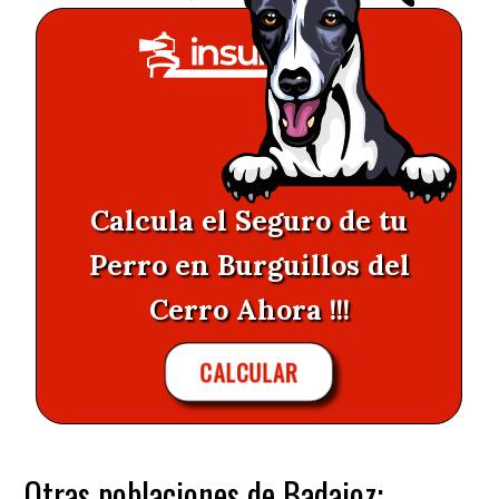
Calcula el Seguro de tu
Perro en Burguillos del
Cerro Ahora !!!
CALCULAR
Otras poblaciones de Badajoz: