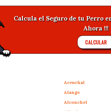
Calcula el Seguro de tu Perro e
Ahora !!!
CALCULAR
Aceuchal
Alange
Alconchel