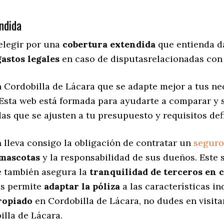
ndida
elegir por una
cobertura extendida
que entienda d
gastos legales
en caso de disputasrelacionadas con 
 Cordobilla de Lácara que se adapte mejor a tus nec
 Esta web está formada para ayudarte a comparar y 
das
que se ajusten a tu presupuesto y requisitos def
a
lleva consigo la obligación de contratar un
seguro
 mascotas
y la responsabilidad de sus dueños. Est
ue también asegura la
tranquilidad de terceros en 
as permite
adaptar la póliza
a las características in
ropiado
en Cordobilla de Lácara, no dudes en visit
illa de Lácara.