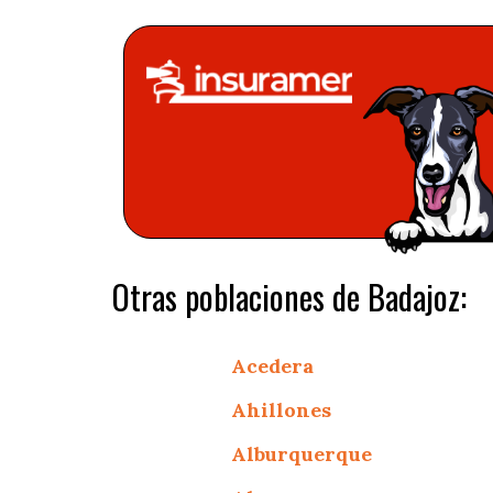
Otras poblaciones de Badajoz:
Acedera
Ahillones
Alburquerque