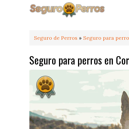
Saltar
Saltar
Saltar
a
al
al
la
contenido
pie
navegación
principal
de
principal
página
Seguro de Perros
»
Seguro para perro
Seguro para perros en Cor