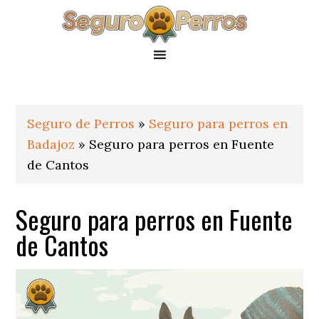
Saltar
Saltar
Saltar
a
al
al
la
contenido
pie
navegación
principal
de
principal
página
Seguro de Perros
»
Seguro para perros en
Badajoz
»
Seguro para perros en Fuente
de Cantos
Seguro para perros en Fuente
de Cantos