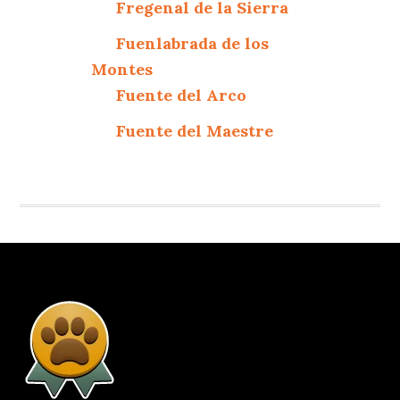
Fregenal de la Sierra
Fuenlabrada de los
Montes
Fuente del Arco
Fuente del Maestre