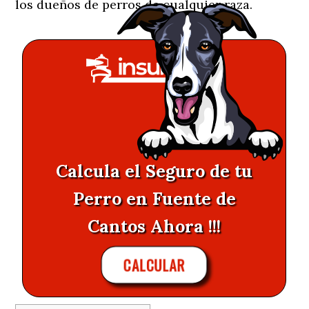
los dueños de perros de cualquier raza.
Calcula el Seguro de tu
Perro en Fuente de
Cantos Ahora !!!
CALCULAR