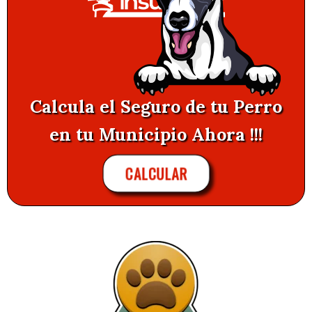
Calcula el Seguro de tu Perro
en tu Municipio Ahora !!!
CALCULAR