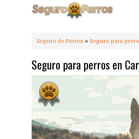
Saltar
Saltar
Saltar
a
al
al
la
contenido
pie
navegación
principal
de
principal
página
Seguro de Perros
»
Seguro para perro
Seguro para perros en Ca