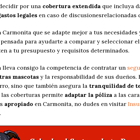
decidir por una
cobertura extendida
que incluya d
gastos legales
en caso de discusionesrelacionadas c
 Carmonita que se adapte mejor a tus necesidades y
á pensada para ayudarte a comparar y seleccionar e
ten a tu presupuesto y requisitos determinados.
a
lleva consigo la competencia de contratar un
segu
stras mascotas
y la responsabilidad de sus dueños.
erro, sino que también asegura la
tranquilidad de t
 las coberturas permite
adaptar la póliza
a las cara
ás
apropiado
en Carmonita, no dudes en visitar
Ins
.