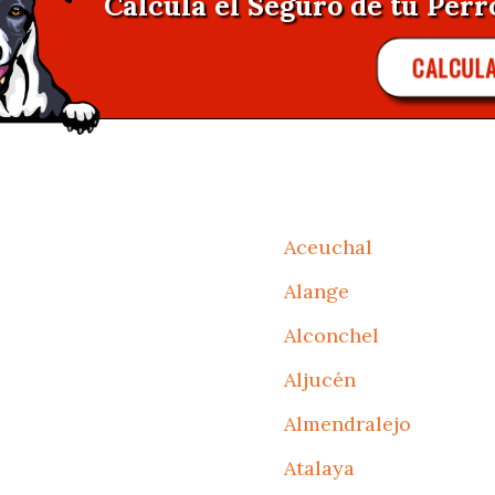
Calcula el Seguro de tu Perr
CALCUL
Aceuchal
Alange
Alconchel
Aljucén
Almendralejo
Atalaya