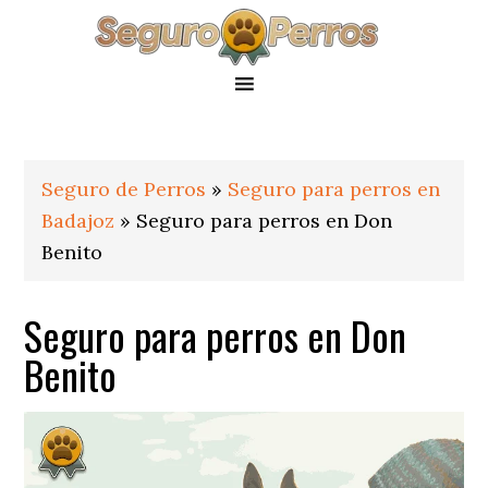
Saltar
Saltar
Saltar
a
al
al
la
contenido
pie
navegación
principal
de
principal
página
Seguro de Perros
»
Seguro para perros en
Badajoz
»
Seguro para perros en Don
Benito
Seguro para perros en Don
Benito