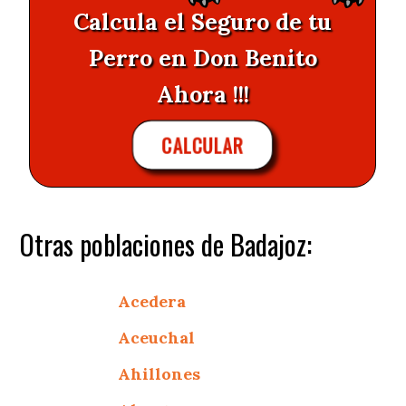
Calcula el Seguro de tu
Perro en Don Benito
Ahora !!!
CALCULAR
Otras poblaciones de Badajoz:
Acedera
Aceuchal
Ahillones