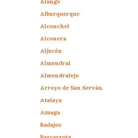
Alange
Alburquerque
Alconchel
Alconera
Aljucén
Almendral
Almendralejo
Arroyo de San Serván
Atalaya
Azuaga
Badajoz
Barcarrota