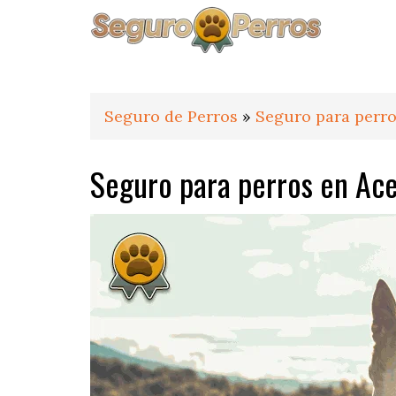
Saltar
Saltar
Saltar
a
al
al
la
contenido
pie
navegación
principal
de
principal
página
Seguro de Perros
»
Seguro para perro
Seguro para perros en Ac