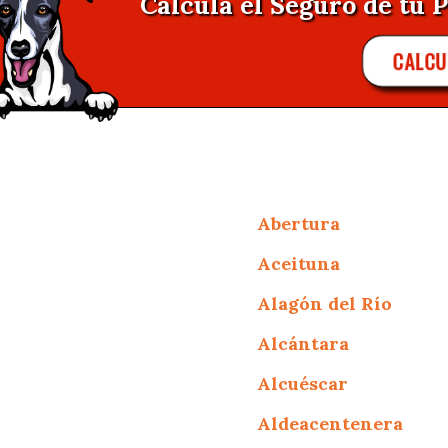
Calcula el Seguro de tu P
CALCU
Abertura
Aceituna
Alagón del Río
Alcántara
Alcuéscar
Aldeacentenera