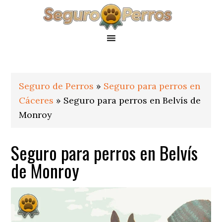
Saltar
Saltar
Saltar
a
al
al
la
contenido
pie
navegación
principal
de
principal
página
Seguro de Perros
»
Seguro para perros en
Cáceres
»
Seguro para perros en Belvís de
Monroy
Seguro para perros en Belvís
de Monroy