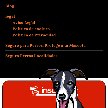
Blog
legal
Aviso Legal
Política de cookies
Política de Privacidad
Seguro para Perros, Protege a tu Mascota
Seguro Perros Localidades