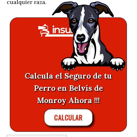
cualquier raza.
Calcula el Seguro de tu
Perro en Belvís de
Monroy Ahora !!!
CALCULAR