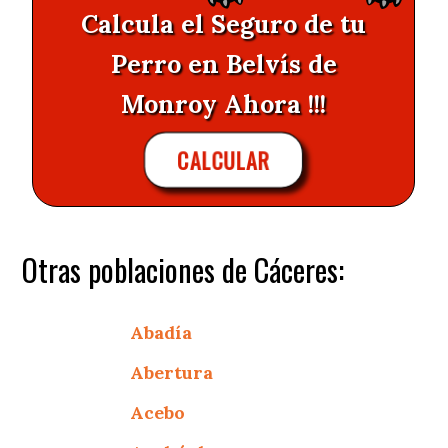
Calcula el Seguro de tu
Perro en Belvís de
Monroy Ahora !!!
CALCULAR
Otras poblaciones de Cáceres:
Abadía
Abertura
Acebo