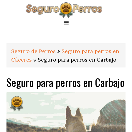
Saltar
Saltar
Saltar
a
al
al
la
contenido
pie
navegación
principal
de
principal
página
Seguro de Perros
»
Seguro para perros en
Cáceres
»
Seguro para perros en Carbajo
Seguro para perros en Carbajo