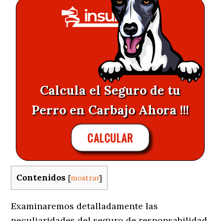
Calcula el Seguro de tu
Perro en Carbajo Ahora !!!
CALCULAR
Contenidos
[
mostrar
]
Examinaremos detalladamente las
peculiaridades del seguro de responsabilidad