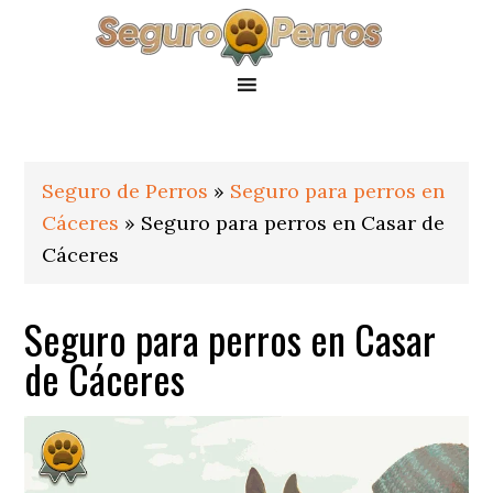
Saltar
Saltar
Saltar
a
al
al
la
contenido
pie
navegación
principal
de
principal
página
Seguro de Perros
»
Seguro para perros en
Cáceres
»
Seguro para perros en Casar de
Cáceres
Seguro para perros en Casar
de Cáceres