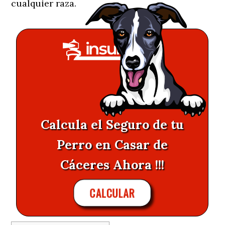
cualquier raza.
Calcula el Seguro de tu
Perro en Casar de
Cáceres Ahora !!!
CALCULAR