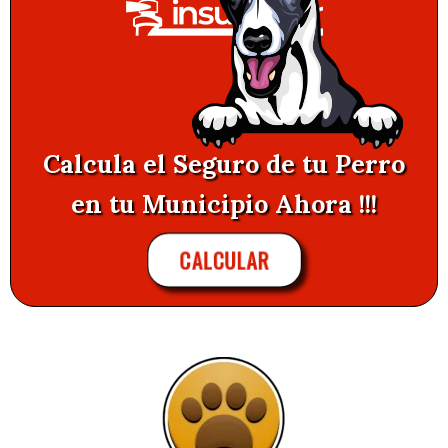
Calcula el Seguro de tu Perro
en tu Municipio Ahora !!!
CALCULAR