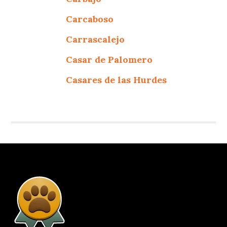
Carcaboso
Carrascalejo
Casar de Palomero
Casares de las Hurdes