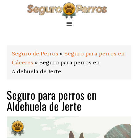
Saltar
Saltar
Saltar
a
al
al
la
contenido
pie
navegación
principal
de
principal
página
Seguro de Perros
»
Seguro para perros en
Cáceres
»
Seguro para perros en
Aldehuela de Jerte
Seguro para perros en
Aldehuela de Jerte