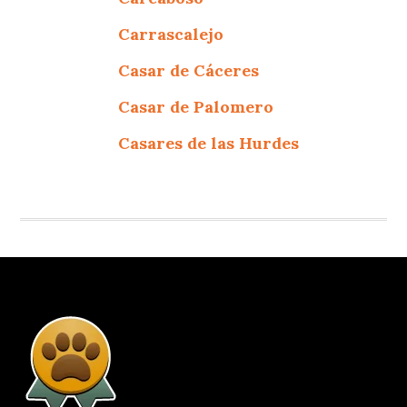
Carrascalejo
Casar de Cáceres
Casar de Palomero
Casares de las Hurdes