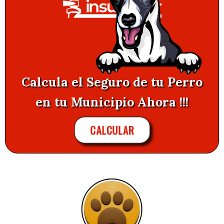
Calcula el Seguro de tu Perro
en tu Municipio Ahora !!!
CALCULAR