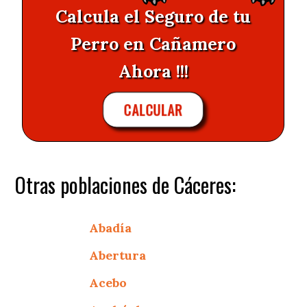
Calcula el Seguro de tu
Perro en Cañamero
Ahora !!!
CALCULAR
Otras poblaciones de Cáceres:
Abadía
Abertura
Acebo