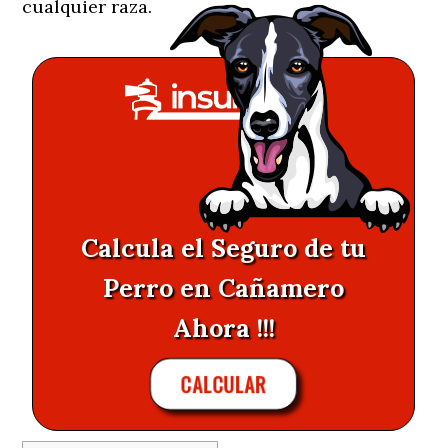
cualquier raza.
Calcula el Seguro de tu
Perro en Cañamero
Ahora !!!
CALCULAR