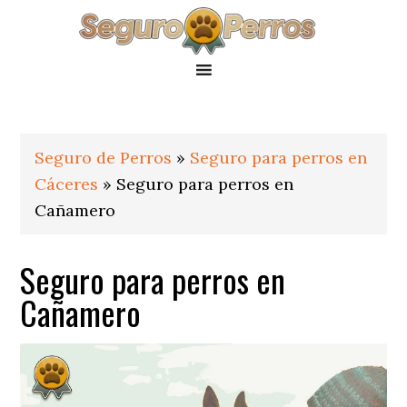
Saltar
Saltar
Saltar
a
al
al
la
contenido
pie
navegación
principal
de
principal
página
Seguro de Perros
»
Seguro para perros en
Cáceres
»
Seguro para perros en
Cañamero
Seguro para perros en
Cañamero