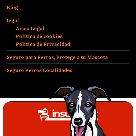
Blog
legal
Aviso Legal
Política de cookies
Política de Privacidad
Seguro para Perros, Protege a tu Mascota
Seguro Perros Localidades