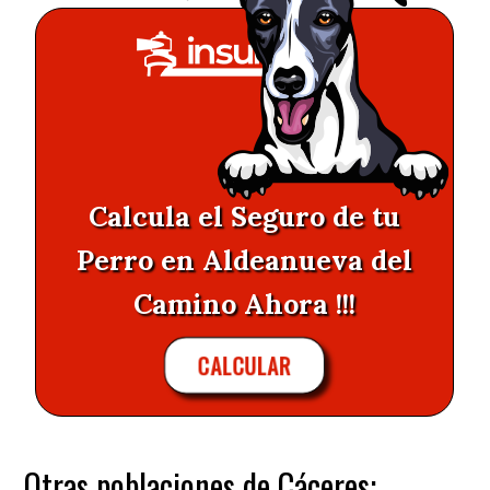
Calcula el Seguro de tu
Perro en Aldeanueva del
Camino Ahora !!!
CALCULAR
Otras poblaciones de Cáceres: