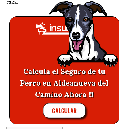
raza.
Calcula el Seguro de tu
Perro en Aldeanueva del
Camino Ahora !!!
CALCULAR