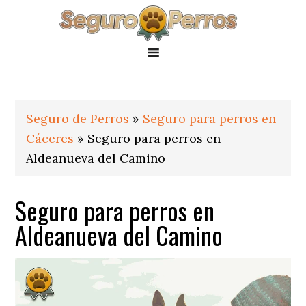
Saltar
Saltar
Saltar
a
al
al
la
contenido
pie
navegación
principal
de
principal
página
Seguro de Perros
»
Seguro para perros en
Cáceres
»
Seguro para perros en
Aldeanueva del Camino
Seguro para perros en
Aldeanueva del Camino