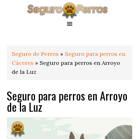
Saltar
Saltar
Saltar
a
al
al
la
contenido
pie
navegación
principal
de
principal
página
Seguro de Perros
»
Seguro para perros en
Cáceres
»
Seguro para perros en Arroyo
de la Luz
Seguro para perros en Arroyo
de la Luz