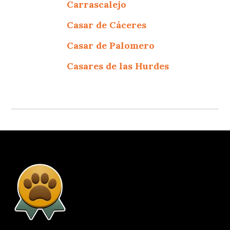
Carrascalejo
Casar de Cáceres
Casar de Palomero
Casares de las Hurdes