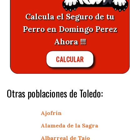
Calcula el Seguro de tu
Perro en Domingo Perez
Ahora !!!
CALCULAR
Otras poblaciones de Toledo:
Ajofrín
Alameda de la Sagra
Albarreal de Tajo