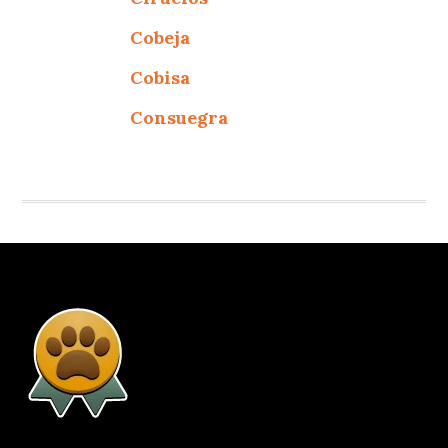
Cobeja
Cobisa
Consuegra