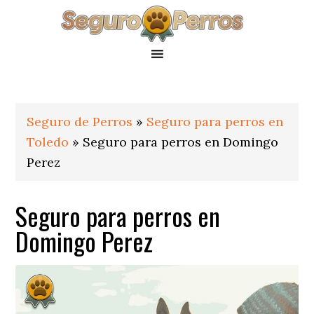
Saltar
Saltar
Saltar
a
al
al
la
contenido
pie
navegación
principal
de
principal
página
Seguro de Perros
»
Seguro para perros en
Toledo
»
Seguro para perros en Domingo
Perez
Seguro para perros en
Domingo Perez