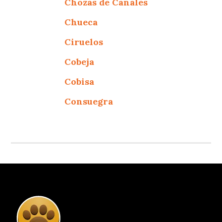
Chozas de Canales
Chueca
Ciruelos
Cobeja
Cobisa
Consuegra