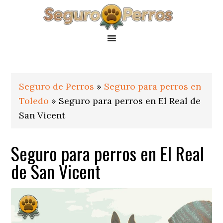
Saltar
Saltar
Saltar
a
al
al
la
contenido
pie
navegación
principal
de
principal
página
Seguro de Perros
»
Seguro para perros en
Toledo
»
Seguro para perros en El Real de
San Vicent
Seguro para perros en El Real
de San Vicent