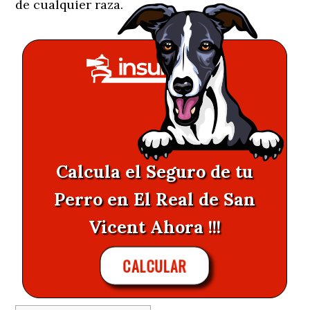
de cualquier raza.
Calcula el Seguro de tu
Perro en El Real de San
Vicent Ahora !!!
CALCULAR