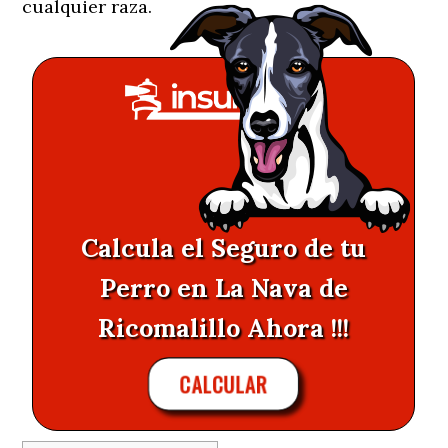
cualquier raza.
Calcula el Seguro de tu
Perro en La Nava de
Ricomalillo Ahora !!!
CALCULAR