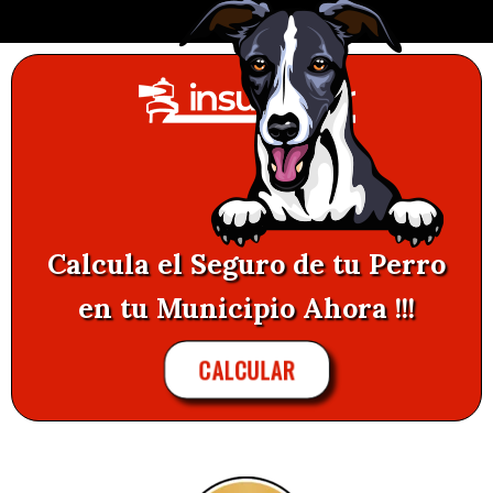
Calcula el Seguro de tu Perro
en tu Municipio Ahora !!!
CALCULAR