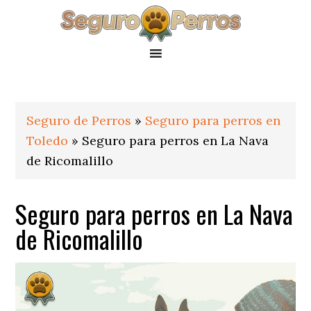
Saltar
Saltar
Saltar
a
al
al
la
contenido
pie
navegación
principal
de
principal
página
Seguro de Perros
»
Seguro para perros en
Toledo
»
Seguro para perros en La Nava
de Ricomalillo
Seguro para perros en La Nava
de Ricomalillo