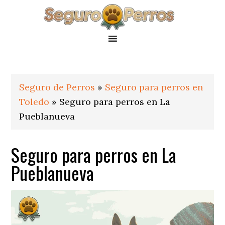
Saltar
Saltar
Saltar
a
al
al
la
contenido
pie
navegación
principal
de
principal
página
Seguro de Perros
»
Seguro para perros en
Toledo
»
Seguro para perros en La
Pueblanueva
Seguro para perros en La
Pueblanueva