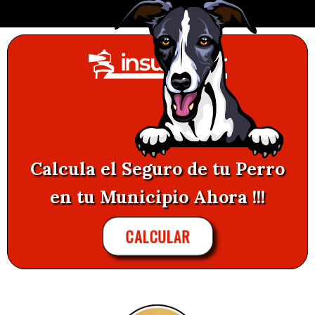
Calcula el Seguro de tu Perro
en tu Municipio Ahora !!!
CALCULAR