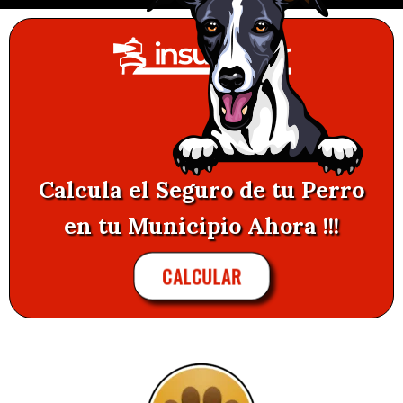
Calcula el Seguro de tu Perro
en tu Municipio Ahora !!!
CALCULAR