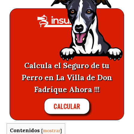
Calcula el Seguro de tu
Perro en La Villa de Don
Fadrique Ahora !!!
CALCULAR
Contenidos
[
mostrar
]