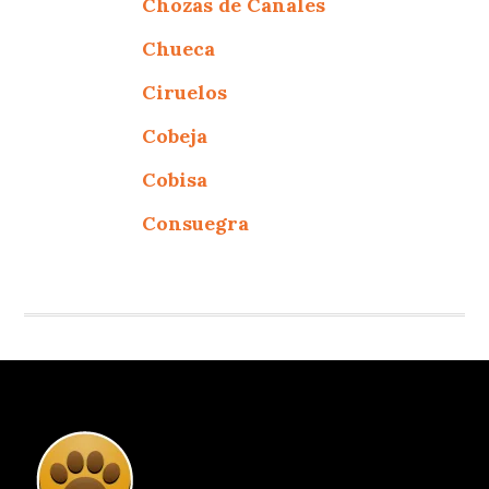
Chozas de Canales
Chueca
Ciruelos
Cobeja
Cobisa
Consuegra