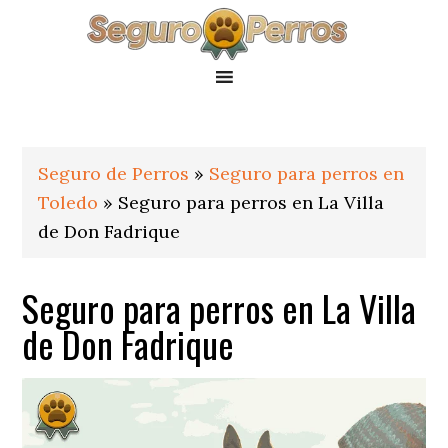
Saltar
Saltar
Saltar
a
al
al
la
contenido
pie
navegación
principal
de
principal
página
Seguro de Perros
»
Seguro para perros en
Toledo
»
Seguro para perros en La Villa
de Don Fadrique
Seguro para perros en La Villa
de Don Fadrique