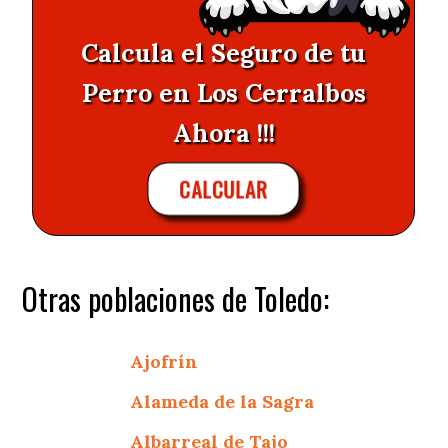
Calcula el Seguro de tu
Perro en Los Cerralbos
Ahora !!!
CALCULAR
Otras poblaciones de Toledo:
Ajofrín
Alameda de la Sagra
Albarreal de Tajo