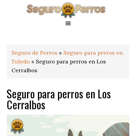
Saltar
Saltar
Saltar
a
al
al
la
contenido
pie
navegación
principal
de
principal
página
Seguro de Perros
»
Seguro para perros en
Toledo
»
Seguro para perros en Los
Cerralbos
Seguro para perros en Los
Cerralbos