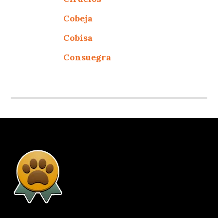
Cobeja
Cobisa
Consuegra