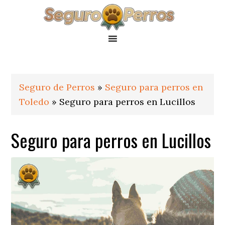
Saltar
Saltar
Saltar
a
al
al
la
contenido
pie
navegación
principal
de
principal
página
Seguro de Perros
»
Seguro para perros en
Toledo
»
Seguro para perros en Lucillos
Seguro para perros en Lucillos