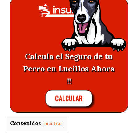
Calcula el Seguro de tu
Perro en Lucillos Ahora
!!!
CALCULAR
Contenidos
[
mostrar
]