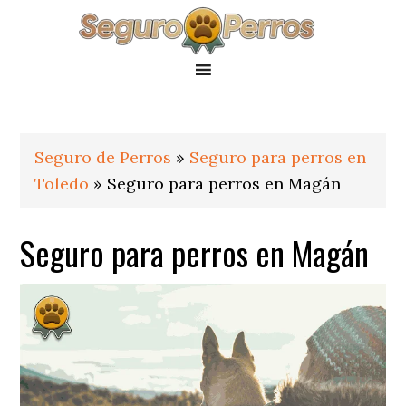
Saltar
Saltar
Saltar
a
al
al
la
contenido
pie
navegación
principal
de
principal
página
Seguro de Perros
»
Seguro para perros en
Toledo
»
Seguro para perros en Magán
Seguro para perros en Magán