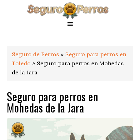
Saltar
Saltar
Saltar
a
al
al
la
contenido
pie
navegación
principal
de
principal
página
Seguro de Perros
»
Seguro para perros en
Toledo
»
Seguro para perros en Mohedas
de la Jara
Seguro para perros en
Mohedas de la Jara