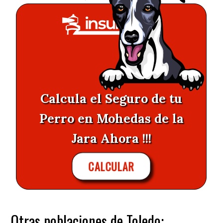
Calcula el Seguro de tu
Perro en Mohedas de la
Jara Ahora !!!
CALCULAR
Otras poblaciones de Toledo: