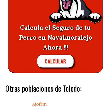
Calcula el Seguro de tu
Perro en Navalmoralejo
Ahora !!!
CALCULAR
Otras poblaciones de Toledo:
Ajofrín