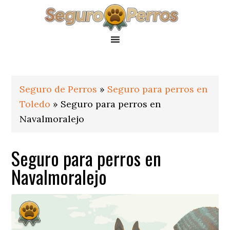
Saltar
Saltar
Saltar
a
al
al
la
contenido
pie
navegación
principal
de
principal
página
Seguro de Perros
»
Seguro para perros en
Toledo
»
Seguro para perros en
Navalmoralejo
Seguro para perros en
Navalmoralejo