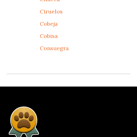
Ciruelos
Cobeja
Cobisa
Consuegra