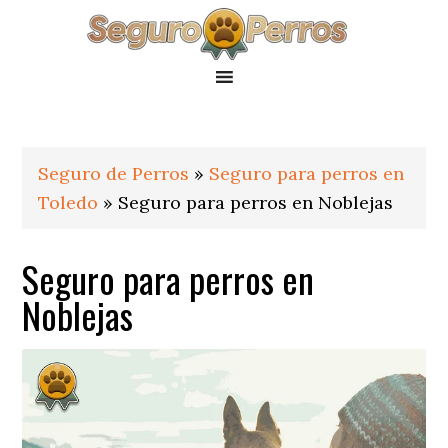
Saltar
Saltar
Saltar
a
al
al
la
contenido
pie
navegación
principal
de
principal
página
Seguro de Perros
»
Seguro para perros en
Toledo
»
Seguro para perros en Noblejas
Seguro para perros en
Noblejas