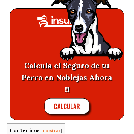
Calcula el Seguro de tu
Perro en Noblejas Ahora
!!!
CALCULAR
Contenidos
[
mostrar
]