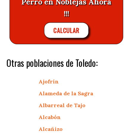
Perro en Noblejas Ahora
!!!
CALCULAR
Otras poblaciones de Toledo:
Ajofrín
Alameda de la Sagra
Albarreal de Tajo
Alcabón
Alcañizo